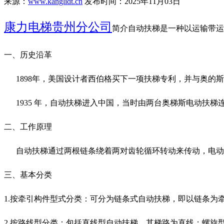
来源：
www.kanglidt.cn
发布时间：2025年11月03日
康力电梯贵州分公司
简介自动扶梯是一种以运输带运
一、历史沿革
1898年，美国设计者西伯格买下一项扶梯专利，并与奥的斯公
1935 年，自动扶梯进入中国，当时由两台奥梯斯电动扶梯
二、工作原理
自动扶梯通过两根链条绕着两对齿轮循环转动来传动，电动
三、基本分类
1.按牵引构件型式分类：可分为链条式自动扶梯，即以链条为
2.按路线型分类：包括直线型自动扶梯，其梯路为直线；螺旋