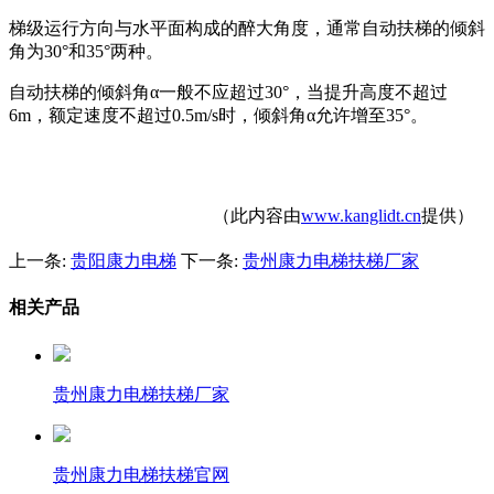
梯级运行方向与水平面构成的醉大角度，通常自动扶梯的倾斜
角为
30°
和
35°
两种。
自动扶梯的倾斜角
α
一般不应超过
30°
，当提升高度不超过
6m
，额定速度不超过
0.5m/s
时，倾斜角
α
允许增至
35°
。
（此内容由
www.kanglidt.cn
提供）
上一条:
贵阳康力电梯
下一条:
贵州康力电梯扶梯厂家
相关产品
贵州康力电梯扶梯厂家
贵州康力电梯扶梯官网