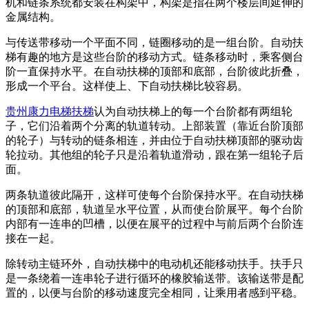
机和链条系统都安装在构架中，构架是指在两个楼层间延伸的
金属结构。
与传送带移动一个平面不同，链圈移动的是一组台阶。自动扶
梯有趣的地方是这些台阶的移动方式。链条移动时，乘客侧台
阶一直保持水平。在自动扶梯的顶部和底部，台阶彼此折叠，
形成一个平台。这样使上、下自动扶梯比较容易。
贵州康力电梯扶梯
认为自动扶梯上的每一个台阶都有两组轮
子，它们沿着两个分离的轨道转动。上部装置（靠近台阶顶部
的轮子）与转动的链条相连，并由位于自动扶梯顶部的驱动齿
轮拉动。其他组的轮子只是沿着轨道滑动，跟在第一组轮子后
面。
两条轨道彼此隔开，这样可使每个台阶保持水平。在自动扶梯
的顶部和底部，轨道呈水平位置，从而使台阶展平。每个台阶
内部有一连串的凹槽，以便在展平的过程中与前后两个台阶连
接在一起。
除转动主链环外，自动扶梯中的电动机还能移动扶手。扶手只
是一条绕着一连串轮子进行循环的橡胶输送带。该输送带是配
置的，以便与台阶的移动速度完全相同，让乘用者感到平稳。