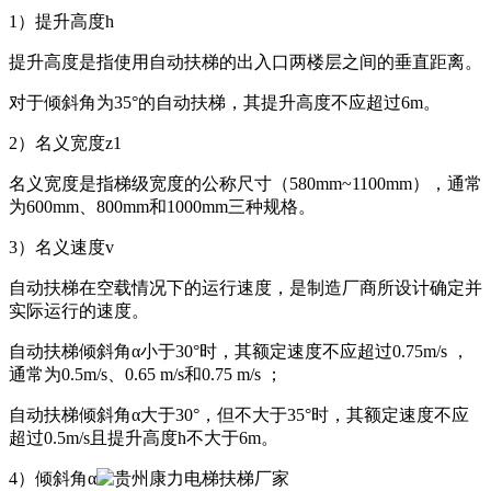
1
）提升高度
h
提升高度是指使用自动扶梯的出入口两楼层之间的垂直距离。
对于倾斜角为
35°
的自动扶梯，其提升高度不应超过
6m
。
2
）名义宽度
z1
名义宽度是指梯级宽度的公称尺寸（
580mm~1100mm
），通常
为
600mm
、
800mm
和
1000mm
三种规格。
3
）名义速度
v
自动扶梯在空载情况下的运行速度，是制造厂商所设计确定并
实际运行的速度。
自动扶梯倾斜角
α
小于
30°
时，其额定速度不应超过
0.75m/s
，
通常为
0.5m/s
、
0.65 m/s
和
0.75 m/s
；
自动扶梯倾斜角
α
大于
30°
，但不大于
35°
时，其额定速度不应
超过
0.5m/s
且提升高度
h
不大于
6m
。
4
）倾斜角
α