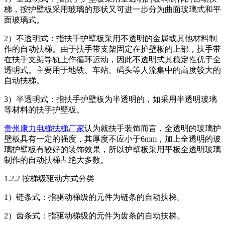
梯，按护壁板采用玻璃的形状又可进一步分为曲面玻璃式和平
面玻璃式。
2
）不透明式：指扶手护壁板采用不透明的金属或其他材料制
作的自动扶梯。由于扶手带支架固定在护壁板的上部，扶手带
在扶手支架导轨上作循环运动，因此不透明式其稳定性优于全
透明式。主要用于地铁、车站、码头等人流集中的高度较大的
自动扶梯。
3
）半透明式：指扶手护壁板为半透明的，如采用半透明玻璃
等材料的扶手护壁板。
贵州康力电梯扶梯厂家
认为就扶手装饰而言，全透明的玻璃护
壁板具有一定的强度，其厚度不应小于
6mm
，加上全透明的玻
璃护壁板有较好的装饰效果，所以护壁板采用平板全透明玻璃
制作的自动扶梯占绝大多数。
1.2.2
按梯级驱动方式分类
1
）链条式：指驱动梯级的元件为链条的自动扶梯。
2
）齿条式：指驱动梯级的元件为齿条的自动扶梯。